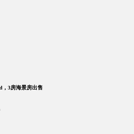
and，3房海景房出售
s