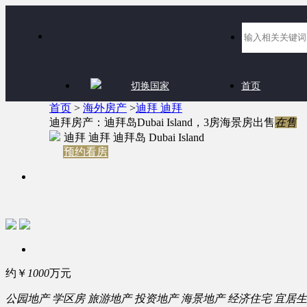
切换国家
首页
首页
>
海外房产
>
迪拜 迪拜
迪拜房产：迪拜岛Dubai Island，3房海景房出售
在售
迪拜 迪拜 迪拜岛 Dubai Island
预约看房
约￥
1000
万元
公园地产
学区房
旅游地产
投资地产
海景地产
经济住宅
宜居生