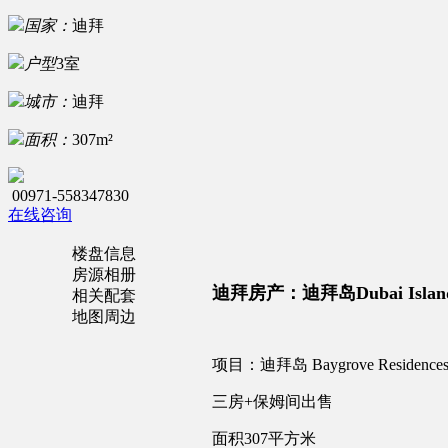
国家：
迪拜
户型
3室
城市：
迪拜
面积：
307m²
00971-558347830
在线咨询
楼盘信息
房源相册
迪拜房产：迪拜岛Dubai Isl
相关配套
地图周边
项目：迪拜岛 Baygrove Residence
三房+保姆间出售
面积307平方米