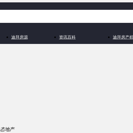
迪拜房源
资讯百科
迪拜房产
态地产