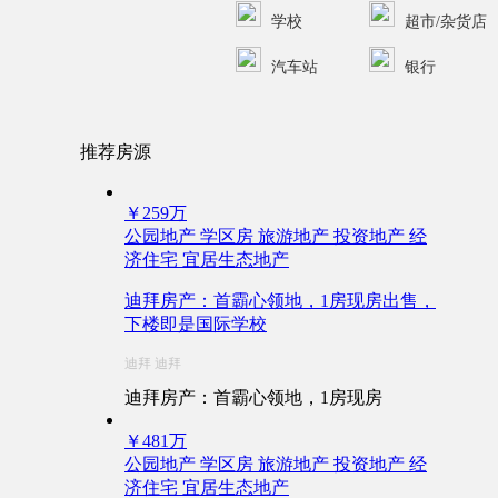
学校
超市/杂货店
汽车站
银行
推荐房源
￥259万
公园地产
学区房
旅游地产
投资地产
经
济住宅
宜居生态地产
迪拜房产：首霸心领地，1房现房出售，
下楼即是国际学校
迪拜 迪拜
迪拜房产：首霸心领地，1房现房
￥481万
公园地产
学区房
旅游地产
投资地产
经
济住宅
宜居生态地产